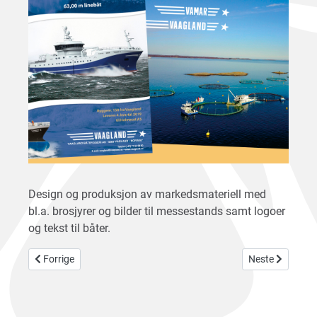
Design og produksjon av markedsmateriell med
bl.a. brosjyrer og bilder til messestands samt logoer
og tekst til båter.
Forrige artikkel: Tekstiltrykk
Neste artikkel: 
Forrige
Neste