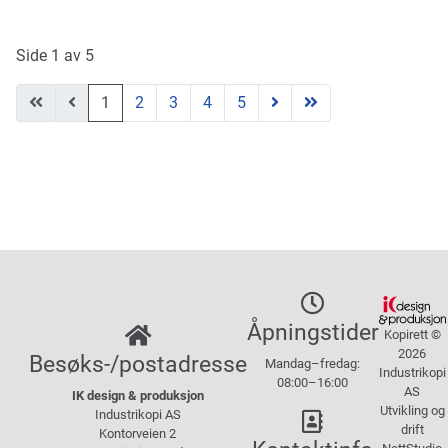
Side 1 av 5
1
2
3
4
5
Åpningstider
Kopirett ©
2026
Besøks-/postadresse
Mandag–fredag:
Industrikopi
08:00–16:00
AS
IK design & produksjon
Utvikling og
Industrikopi AS
drift
Kontorveien 2