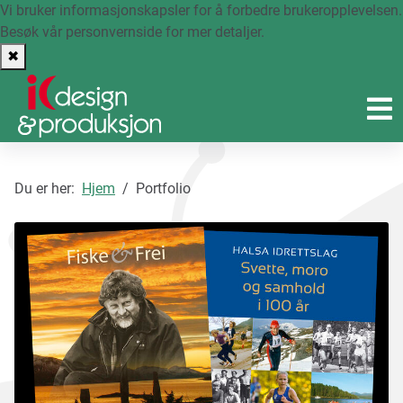
Vi bruker informasjonskapsler for å forbedre brukeropplevelsen.
Besøk vår personvernside
for mer detaljer.
✖
Du er her:
Hjem
Portfolio