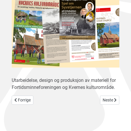
Utarbeidelse, design og produksjon av materiell for
Fortidsminneforeningen og Kvernes kulturområde.
Forrige artikkel: Fjord1
Neste artikkel: 
Forrige
Neste